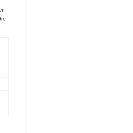
r,
die