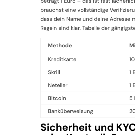
beträgt 1 Euro – das ist fast lächerl
brauchst eine vollständige Verifizier
dass dein Name und deine Adresse m
Regeln sind klar. Tabelle der gängigs
Methode
M
Kreditkarte
1
Skrill
1 
Neteller
1 
Bitcoin
5
Banküberweisung
2
Sicherheit und KY