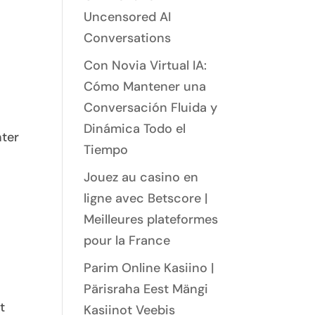
Uncensored AI
Conversations
Con Novia Virtual IA:
Cómo Mantener una
Conversación Fluida y
Dinámica Todo el
nter
Tiempo
Jouez au casino en
ligne avec Betscore |
Meilleures plateformes
pour la France
Parim Online Kasiino |
Pärisraha Eest Mängi
t
Kasiinot Veebis