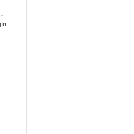
o-
gin