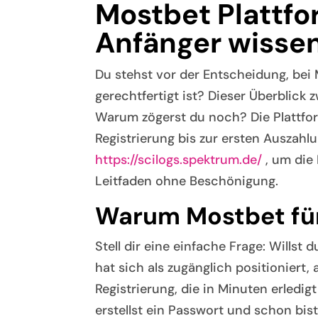
Mostbet Plattf
Anfänger wisse
Du stehst vor der Entscheidung, bei 
gerechtfertigt ist? Dieser Überblick 
Warum zögerst du noch? Die Plattform
Registrierung bis zur ersten Auszahlun
https://scilogs.spektrum.de/
, um die 
Leitfaden ohne Beschönigung.
Warum Mostbet für
Stell dir eine einfache Frage: Willst
hat sich als zugänglich positioniert, a
Registrierung, die in Minuten erledi
erstellst ein Passwort und schon bis