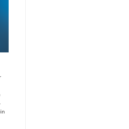
r
n
4
in