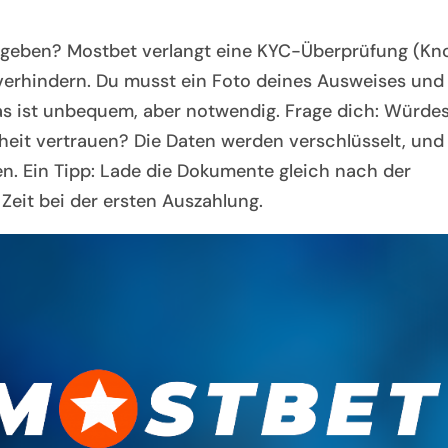
iszugeben? Mostbet verlangt eine KYC-Überprüfung (K
erhindern. Du musst ein Foto deines Ausweises und
s ist unbequem, aber notwendig. Frage dich: Würde
heit vertrauen? Die Daten werden verschlüsselt, und
en. Ein Tipp: Lade die Dokumente gleich nach der
Zeit bei der ersten Auszahlung.