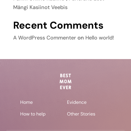
Mängi Kasiinot Veebis
Recent Comments
A WordPress Commenter
on
Hello world!
Home
Evidence
How to help
Other Stories