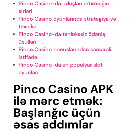
Pinco Casino-da uduşları artırmağın
sirləri
Pinco Casino oyunlarında strategiya və
texnika
Pinco Casino-da təhlükəsiz ödəniş
üsulları
Pinco Casino bonuslarından səmərəli
istifadə
Pinco Casino-da ən populyar slot
oyunları
Pinco Casino APK
ilə mərc etmək:
Başlanğıc üçün
əsas addımlar