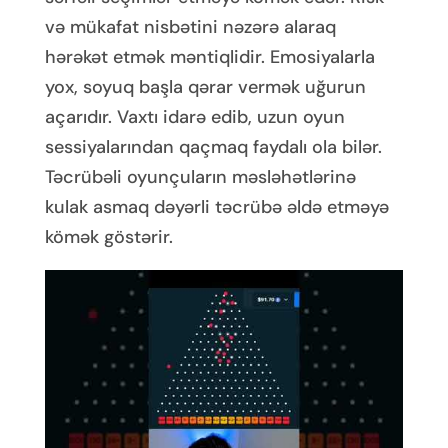
və mükafat nisbətini nəzərə alaraq
hərəkət etmək məntiqlidir. Emosiyalarla
yox, soyuq başla qərar vermək uğurun
açarıdır. Vaxtı idarə edib, uzun oyun
sessiyalarından qaçmaq faydalı ola bilər.
Təcrübəli oyunçuların məsləhətlərinə
kulak asmaq dəyərli təcrübə əldə etməyə
kömək göstərir.