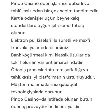
Pinco Casino ödənişlərinizi etibarlı və
təhlükəsiz edən bir çox seçim təqdim edir.
Kartla ödənişlər üçün beynəlxalq
standartlara uyğun şifrələmə tətbiq
olunur.
Elektron pul kisələri ilə sürətli və məxfi
tranzaksiyalar edə bilərsiniz.
Bank köçürməsi kimi klassik üsullar da
təklif olunan variantlar sırasındadır.
Ödəniş proseslərinin tam şəffaflığı və
təhlükəsizliyi platformanın üstünlüyüdür.
Müştəri məlumatlarınız qabaqcıl
texnologiyalarla qorunur.
Pinco Casino-da istifadə olunan bütün
ödəniş provayderləri lisenziyalıdır.