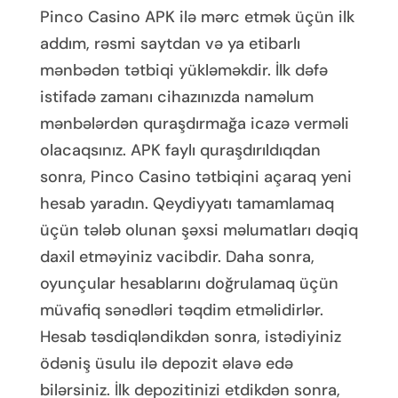
Pinco Casino APK ilə mərc etmək üçün ilk
addım, rəsmi saytdan və ya etibarlı
mənbədən tətbiqi yükləməkdir. İlk dəfə
istifadə zamanı cihazınızda naməlum
mənbələrdən quraşdırmağa icazə verməli
olacaqsınız. APK faylı quraşdırıldıqdan
sonra, Pinco Casino tətbiqini açaraq yeni
hesab yaradın. Qeydiyyatı tamamlamaq
üçün tələb olunan şəxsi məlumatları dəqiq
daxil etməyiniz vacibdir. Daha sonra,
oyunçular hesablarını doğrulamaq üçün
müvafiq sənədləri təqdim etməlidirlər.
Hesab təsdiqləndikdən sonra, istədiyiniz
ödəniş üsulu ilə depozit əlavə edə
bilərsiniz. İlk depozitinizi etdikdən sonra,