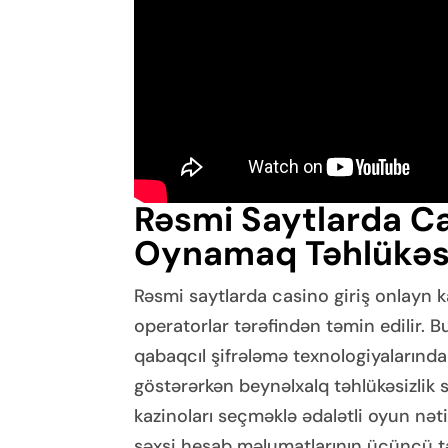
Rəsmi Saytlarda Ca
Oynamaq Təhlükəsi
Rəsmi saytlarda casino giriş onlayn k
operatorlar tərəfindən təmin edilir.
qabaqcıl şifrələmə texnologiyalarında
göstərərkən beynəlxalq təhlükəsizlik s
kazinoları seçməklə ədalətli oyun nəti
şəxsi hesab məlumatlarının üçüncü tərə