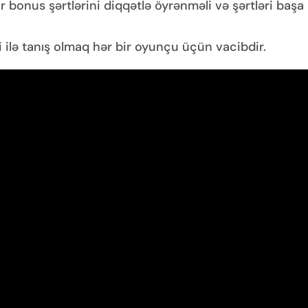
 bonus şərtlərini diqqətlə öyrənməli və şərtləri başa
i ilə tanış olmaq hər bir oyunçu üçün vacibdir.