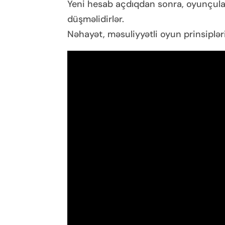
Yeni hesab açdıqdan sonra, oyunçular
düşməlidirlər.
Nəhayət, məsuliyyətli oyun prinsiplər