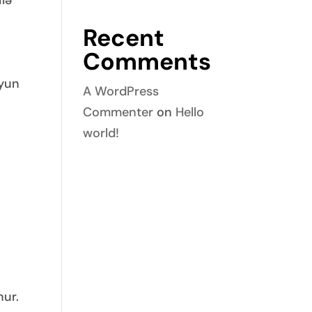
ilə
Recent
Comments
oyun
A WordPress
Commenter
on
Hello
world!
nur.