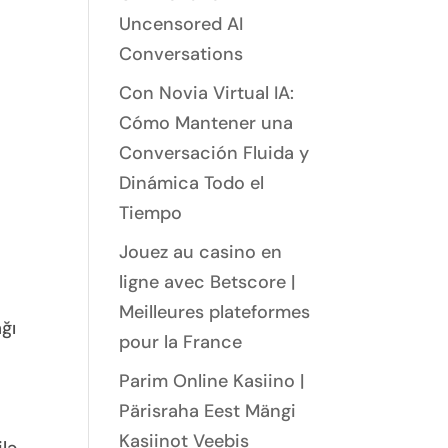
Uncensored AI
Conversations
Con Novia Virtual IA:
Cómo Mantener una
Conversación Fluida y
Dinámica Todo el
Tiempo
Jouez au casino en
ligne avec Betscore |
Meilleures plateformes
ğı
pour la France
Parim Online Kasiino |
Pärisraha Eest Mängi
Kasiinot Veebis