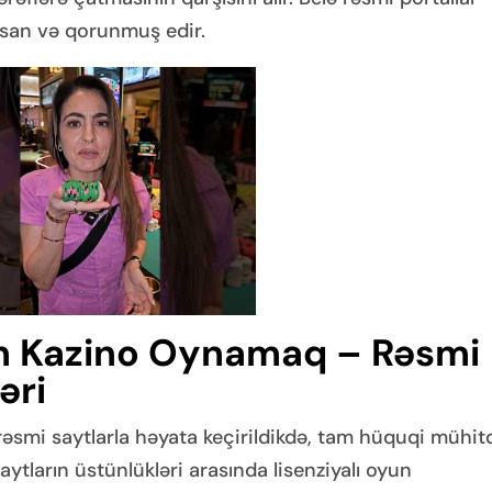
san və qorunmuş edir.
yn Kazino Oynamaq – Rəsmi
əri
əsmi saytlarla həyata keçirildikdə, tam hüquqi mühit
ytların üstünlükləri arasında lisenziyalı oyun