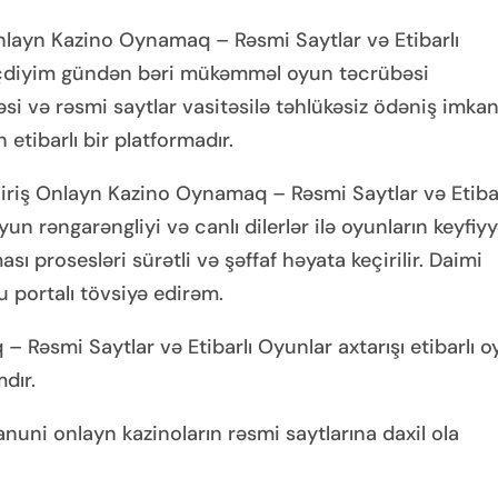
Onlayn Kazino Oynamaq – Rəsmi Saytlar və Etibarlı
çdiyim gündən bəri mükəmməl oyun təcrübəsi
si və rəsmi saytlar vasitəsilə təhlükəsiz ödəniş imkan
tibarlı bir platformadır.
riş Onlayn Kazino Oynamaq – Rəsmi Saytlar və Etibar
un rəngarəngliyi və canlı dilerlər ilə oyunların keyfiyy
ası prosesləri sürətli və şəffaf həyata keçirilir. Daimi
u portalı tövsiyə edirəm.
Rəsmi Saytlar və Etibarlı Oyunlar axtarışı etibarlı 
dır.
qanuni onlayn kazinoların rəsmi saytlarına daxil ola