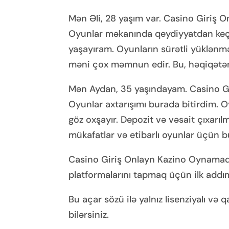
Mən Əli, 28 yaşım var. Casino Giriş 
Oyunlar məkanında qeydiyyatdan ke
yaşayıram. Oyunların sürətli yüklənmə
məni çox məmnun edir. Bu, həqiqətən e
Mən Aydan, 35 yaşındayam. Casino Gi
Oyunlar axtarışımı burada bitirdim. Oy
göz oxşayır. Depozit və vəsait çıxarılm
mükafatlar və etibarlı oyunlar üçün b
Casino Giriş Onlayn Kazino Oynamaq – 
platformalarını tapmaq üçün ilk addım
Bu açar sözü ilə yalnız lisenziyalı və 
bilərsiniz.